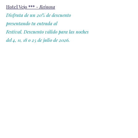
Hotel Vejo *** -
Reinosa
Disfruta de un 20% de descuento
presentando tu entrada al
Festival.
Descuento válido para las noches
del 4, 11, 18 o 25 de julio de 2026.
Dónde comer
La Herradura -
Espinilla
La Cotera -
Abiada
La Mole -
Reinosa
Ismano -
Reinosa
La Casuca -
Riaño
La Cantina -
Fontibre